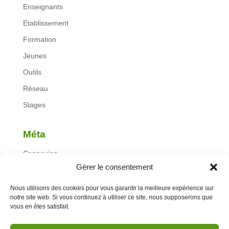
Enseignants
Etablissement
Formation
Jeunes
Outils
Réseau
Stages
Méta
Connexion
Gérer le consentement
Flux des publications
Flux des commentaires
Nous utilisons des cookies pour vous garantir la meilleure expérience sur
notre site web. Si vous continuez à utiliser ce site, nous supposerons que
Site de WordPress-FR
vous en êtes satisfait.