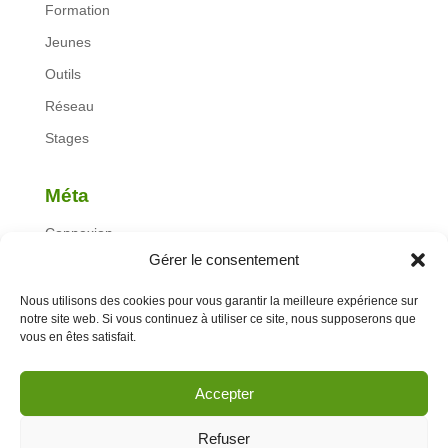
Formation
Jeunes
Outils
Réseau
Stages
Méta
Connexion
Gérer le consentement
Flux des publications
Flux des commentaires
Nous utilisons des cookies pour vous garantir la meilleure expérience sur
notre site web. Si vous continuez à utiliser ce site, nous supposerons que
Site de WordPress-FR
vous en êtes satisfait.
Accepter
Tous droits réservés MAP réussite® et MAP Académie®
Refuser